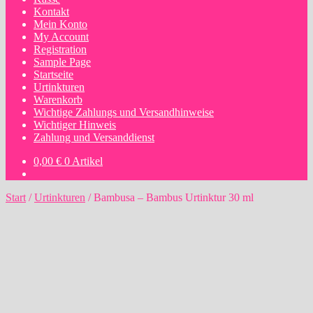
Kontakt
Mein Konto
My Account
Registration
Sample Page
Startseite
Urtinkturen
Warenkorb
Wichtige Zahlungs und Versandhinweise
Wichtiger Hinweis
Zahlung und Versanddienst
0,00
€
0 Artikel
Start
/
Urtinkturen
/
Bambusa – Bambus Urtinktur 30 ml