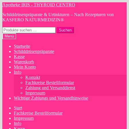
Zur
Zum
Apotheke IRIS - THYROID CENTRO
Navigation
Inhalt
Schilddrüsenpräparate & Urtinkturen – Nach Rezepturen von
springen
springen
KASFERO NATURMEDIZIN®
Suchen
Suchen
nach:
Menü
Startseite
Schilddrüsenpräparate
Kasse
Warenkorb
Mein Konto
Info
Kontakt
Fachkreise Bestellformular
Zahlung und Versanddienst
Impressum
Wichtige Zahlungs und Versandhinweise
Start
Fachkreise Bestellformular
Impressum
Info
Kasse