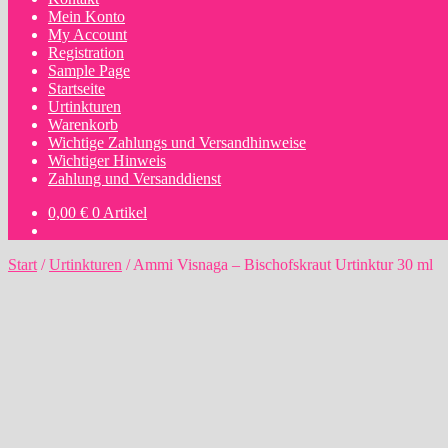
Mein Konto
My Account
Registration
Sample Page
Startseite
Urtinkturen
Warenkorb
Wichtige Zahlungs und Versandhinweise
Wichtiger Hinweis
Zahlung und Versanddienst
0,00
€
0 Artikel
Start
/
Urtinkturen
/
Ammi Visnaga – Bischofskraut Urtinktur 30 ml