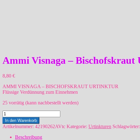
Ammi Visnaga – Bischofskraut 
8,80
€
AMMI VISNAGA – BISCHOFSKRAUT URTINKTUR
Flüssige Verdünnung zum Einnehmen
25 vorrätig (kann nachbestellt werden)
Ammi
Visnaga
In den Warenkorb
-
Artikelnummer:
42190262AVtc
Kategorie:
Urtinkturen
Schlagwörter
Bischofskraut
Urtinktur
Beschreibung