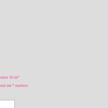
inktur 30 ml“
sind mit
*
markiert