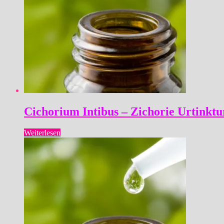
Cichorium Intibus – Zichorie Urtinktu
Weiterlesen