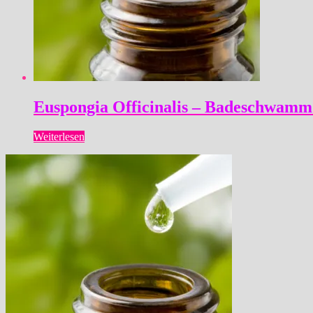
Euspongia Officinalis – Badeschwamm
Weiterlesen