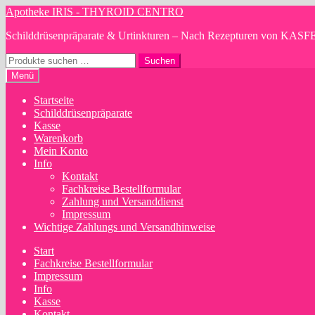
Zur
Zum
Apotheke IRIS - THYROID CENTRO
Navigation
Inhalt
Schilddrüsenpräparate & Urtinkturen – Nach Rezepturen von
springen
springen
Suchen
Suchen
nach:
Menü
Startseite
Schilddrüsenpräparate
Kasse
Warenkorb
Mein Konto
Info
Kontakt
Fachkreise Bestellformular
Zahlung und Versanddienst
Impressum
Wichtige Zahlungs und Versandhinweise
Start
Fachkreise Bestellformular
Impressum
Info
Kasse
Kontakt