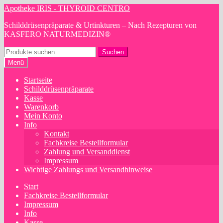
Zur
Zum
Apotheke IRIS - THYROID CENTRO
Navigation
Inhalt
Schilddrüsenpräparate & Urtinkturen – Nach Rezepturen von
springen
springen
KASFERO NATURMEDIZIN®
Suchen
Suchen
nach:
Menü
Startseite
Schilddrüsenpräparate
Kasse
Warenkorb
Mein Konto
Info
Kontakt
Fachkreise Bestellformular
Zahlung und Versanddienst
Impressum
Wichtige Zahlungs und Versandhinweise
Start
Fachkreise Bestellformular
Impressum
Info
Kasse