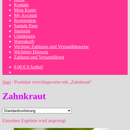
Kontakt
Mein Konto
My Account
Registration
Sample Page
Startseite
Urtinkturen
Warenkorb
Wichtige Zahlungs und Versandhinweise
Wichtiger Hinweis
Zahlung und Versanddienst
0,00
€
0 Artikel
Start
/
Produkte verschlagwortet mit „Zahnkraut“
Zahnkraut
Einzelnes Ergebnis wird angezeigt