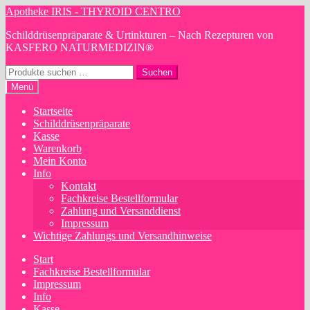
Zur
Zum
Apotheke IRIS - THYROID CENTRO
Navigation
Inhalt
Schilddrüsenpräparate & Urtinkturen – Nach Rezepturen von
springen
springen
KASFERO NATURMEDIZIN®
Suchen
Suchen
nach:
Menü
Startseite
Schilddrüsenpräparate
Kasse
Warenkorb
Mein Konto
Info
Kontakt
Fachkreise Bestellformular
Zahlung und Versanddienst
Impressum
Wichtige Zahlungs und Versandhinweise
Start
Fachkreise Bestellformular
Impressum
Info
Kasse