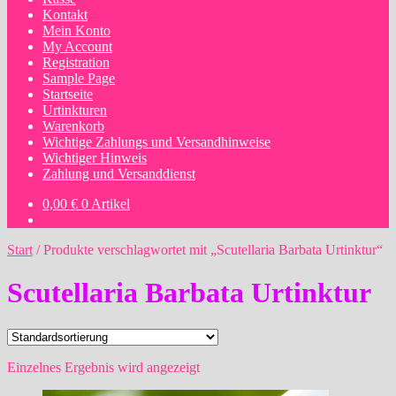
Kontakt
Mein Konto
My Account
Registration
Sample Page
Startseite
Urtinkturen
Warenkorb
Wichtige Zahlungs und Versandhinweise
Wichtiger Hinweis
Zahlung und Versanddienst
0,00
€
0 Artikel
Start
/
Produkte verschlagwortet mit „Scutellaria Barbata Urtinktur“
Scutellaria Barbata Urtinktur
Einzelnes Ergebnis wird angezeigt