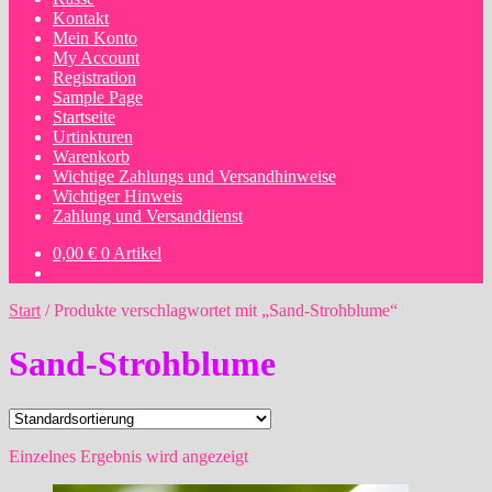
Kontakt
Mein Konto
My Account
Registration
Sample Page
Startseite
Urtinkturen
Warenkorb
Wichtige Zahlungs und Versandhinweise
Wichtiger Hinweis
Zahlung und Versanddienst
0,00
€
0 Artikel
Start
/
Produkte verschlagwortet mit „Sand-Strohblume“
Sand-Strohblume
Einzelnes Ergebnis wird angezeigt