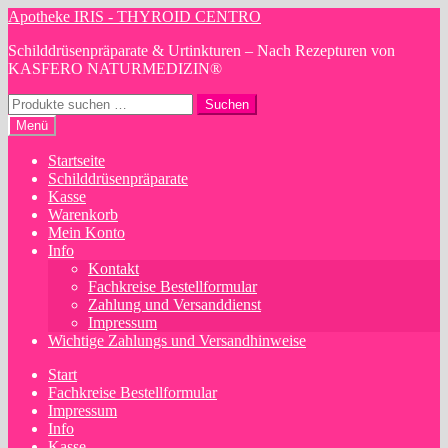
Zur
Zum
Apotheke IRIS - THYROID CENTRO
Navigation
Inhalt
Schilddrüsenpräparate & Urtinkturen – Nach Rezepturen von
springen
springen
KASFERO NATURMEDIZIN®
Suchen
Suchen
nach:
Menü
Startseite
Schilddrüsenpräparate
Kasse
Warenkorb
Mein Konto
Info
Kontakt
Fachkreise Bestellformular
Zahlung und Versanddienst
Impressum
Wichtige Zahlungs und Versandhinweise
Start
Fachkreise Bestellformular
Impressum
Info
Kasse